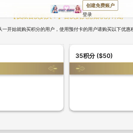
创建免费账户
登录
【
仅限首次购买！
】
首次购买附赠积分计划
从一开始就购买积分的用户，使用预付卡的用户请购买以下优惠
35积分 ($50)